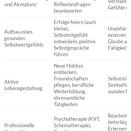
Verständni
und Akzeptanz
Reflexionsfragen
Gefühle un
beantworten
Erfolge feiern (auch
kleine),
Unabhängi
Aufbau eines
Selbstmitgefühl
externer B
gesunden
entwickeln, positive
Glaube an 
Selbstwertgefühls
Selbstgespräche
Fähigkeite
führen
Neue Hobbys
entdecken,
Freundschaften
Selbststän
Aktive
pflegen, berufliche
Sinnhaftigk
Lebensgestaltung
Weiterbildung,
soziales N
ehrenamtliche
Tätigkeiten
Bearbeitu
Psychotherapie (KVT,
tieferlieg
Professionelle
Schematherapie),
Erlernen v