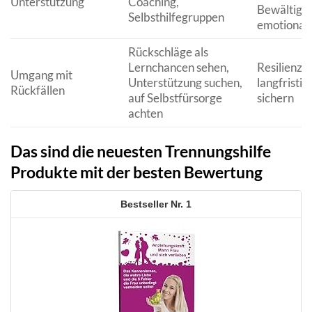
Unterstützung
Coaching,
Bewältigu
Selbsthilfegruppen
emotionale
Rückschläge als
Lernchancen sehen,
Resilienz s
Umgang mit
Unterstützung suchen,
langfristig
Rückfällen
auf Selbstfürsorge
sichern
achten
Das sind die neuesten Trennungshilfe
Produkte mit der besten Bewertung
1