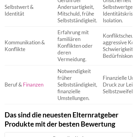
Gefühl der
Unsicherheit i
Selbstwert &
Andersartigkeit,
Selbstwertgefü
Identität
Mitschuld, frühe
Identitätskrise
Selbstständigkeit.
Isolation.
Erfahrung mit
Konfliktscheu 
familiären
Kommunikation &
aggressive Ko
Konflikten oder
Konflikte
Schwierigkeiten
deren
Bedürfniskomm
Vermeidung.
Notwendigkeit
früher
Finanzielle Uns
Beruf &
Finanzen
Selbstständigkeit,
Druck zur Leist
finanzielle
Selbstzweifel.
Umstellungen.
Das sind die neuesten Elternratgeber
Produkte mit der besten Bewertung