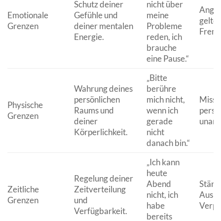
Schutz deiner
nicht über
Angst,
Emotionale
Gefühle und
meine
gelte
Grenzen
deiner mentalen
Probleme
Fremd
Energie.
reden, ich
brauche
eine Pause.“
„Bitte
Wahrung deines
berühre
persönlichen
mich nicht,
Missa
Physische
Raums und
wenn ich
persö
Grenzen
deiner
gerade
unang
Körperlichkeit.
nicht
danach bin.“
„Ich kann
heute
Regelung deiner
Abend
Ständ
Zeitliche
Zeitverteilung
nicht, ich
Ausbr
Grenzen
und
habe
Verpf
Verfügbarkeit.
bereits