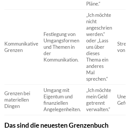
Pläne.“
„Ich möchte
nicht
angeschrien
Festlegung von
werden.“
Umgangsformen
oder „Lass
Kommunikative
Strei
und Themen in
uns über
Grenzen
von G
der
dieses
Kommunikation.
Thema ein
anderes
Mal
sprechen.“
Umgang mit
„Ich möchte
Grenzen bei
Eigentum und
mein Geld
Unein
materiellen
finanziellen
getrennt
Gefüh
Dingen
Angelegenheiten.
verwalten.“
Das sind die neuesten Grenzenbuch