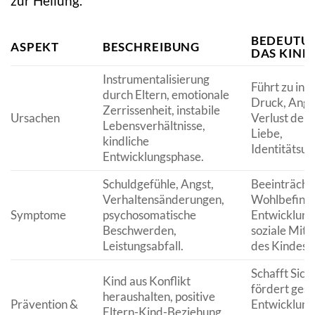
zur Heilung.
BEDEUTU
ASPEKT
BESCHREIBUNG
DAS KIND
Instrumentalisierung
Führt zu in
durch Eltern, emotionale
Druck, Angs
Zerrissenheit, instabile
Ursachen
Verlust der 
Lebensverhältnisse,
Liebe,
kindliche
Identitätsun
Entwicklungsphase.
Schuldgefühle, Angst,
Beeinträchti
Verhaltensänderungen,
Wohlbefinde
Symptome
psychosomatische
Entwicklung
Beschwerden,
soziale Mit
Leistungsabfall.
des Kindes.
Schafft Sich
Kind aus Konflikt
fördert ges
heraushalten, positive
Prävention &
Entwicklung
Eltern-Kind-Beziehung