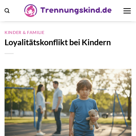
Zum
Inhalt
springen
KINDER & FAMILIE
Loyalitätskonflikt bei Kindern