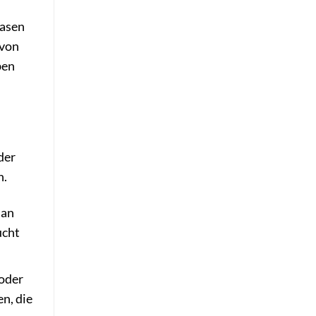
hasen
 von
ben
der
n.
 an
ucht
oder
n, die