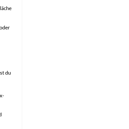
läche
 oder
st du
x-
d