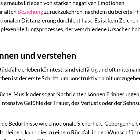
as erneute Erleben von starken negativen Emotionen,
r alten
Beziehung
zurückzukehren, nachdem du bereits P
tionalen Distanzierung durchlebt hast. Es ist kein Zeichen
mplexen Heilungsprozesses, der verschiedene Ursachen ha
ennen und verstehen
kfälle erleben könntest, sind vielfältig und oft miteinan
achen ist der erste Schritt, um konstruktiv damit umzugehe
che, Musik oder sogar Nachrichten können Erinnerungen
ntensive Gefühle der Trauer, des Verlusts oder der Sehns
e Bedürfnisse wie emotionale Sicherheit, Geborgenheit 
t bleiben, kann dies zu einem Rückfall in den Wunsch führe