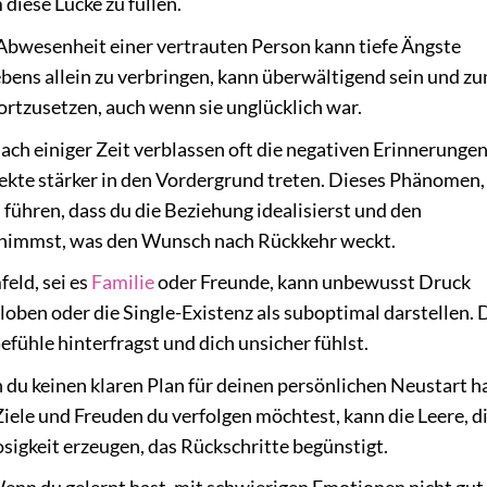
diese Lücke zu füllen.
 Abwesenheit einer vertrauten Person kann tiefe Ängste
ebens allein zu verbringen, kann überwältigend sein und z
rtzusetzen, auch wenn sie unglücklich war.
ch einiger Zeit verblassen oft die negativen Erinnerungen
ekte stärker in den Vordergrund treten. Dieses Phänomen,
u führen, dass du die Beziehung idealisierst und den
nimmst, was den Wunsch nach Rückkehr weckt.
eld, sei es
Familie
oder Freunde, kann unbewusst Druck
loben oder die Single-Existenz als suboptimal darstellen. 
efühle hinterfragst und dich unsicher fühlst.
du keinen klaren Plan für deinen persönlichen Neustart h
Ziele und Freuden du verfolgen möchtest, kann die Leere, di
osigkeit erzeugen, das Rückschritte begünstigt.