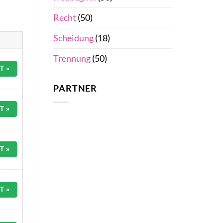
Recht
(50)
Scheidung
(18)
Trennung
(50)
T »
PARTNER
T »
T »
T »