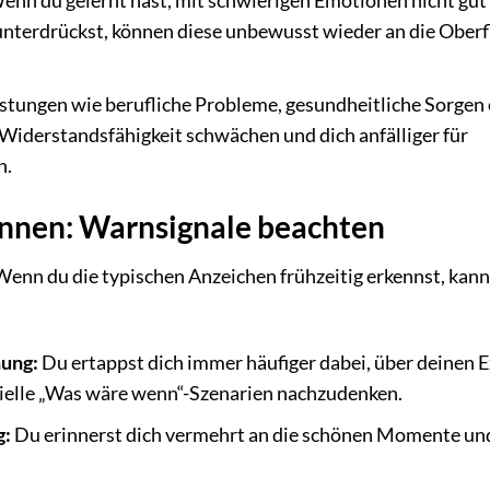
enn du gelernt hast, mit schwierigen Emotionen nicht gut
nterdrückst, können diese unbewusst wieder an die Oberf
stungen wie berufliche Probleme, gesundheitliche Sorgen
 Widerstandsfähigkeit schwächen und dich anfälliger für
n.
ennen: Warnsignale beachten
. Wenn du die typischen Anzeichen frühzeitig erkennst, kann
ung:
Du ertappst dich immer häufiger dabei, über deinen E
zielle „Was wäre wenn“-Szenarien nachzudenken.
g:
Du erinnerst dich vermehrt an die schönen Momente un