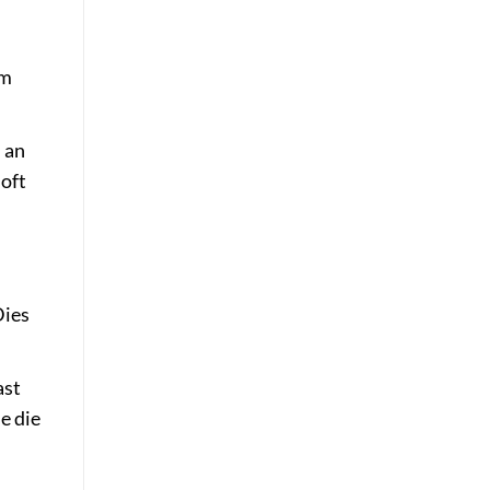
um
 an
 oft
Dies
ast
e die