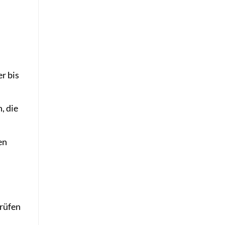
r bis
, die
en
prüfen