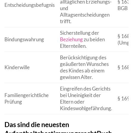
alltäglichen Erziehungs-
§ 1631
Entscheidungsbefugnis
und
BGB
Alltagsentscheidungen
trifft.
Sicherstellung der
§ 168
Bindungswahrung
Beziehung
zu beiden
(Umgan
Elternteilen.
Berücksichtigung des
geäußerten Wunsches
Kinderwille
§ 168
des Kindes ab einem
gewissen Alter.
Eingreifen des Gerichts
Familiengerichtliche
bei Uneinigkeit der
§ 169
Prüfung
Eltern oder
Kindeswohlgefährdung.
Das sind die neuesten