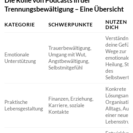
Die Rolle von Podcasts in der
Trennungsbewältigung – Eine Übersicht
NUTZEN F
KATEGORIE
SCHWERPUNKTE
DICH
Verständnis 
deine Gefühl
Trauerbewältigung,
Wege zur
Emotionale
Umgang mit Wut,
emotionalen
Unterstützung
Angstbewältigung,
Heilung, Stä
Selbstmitgefühl
des
Selbstwertg
Konkrete
Lösungsansä
Finanzen, Erziehung,
Praktische
Organisatio
Karriere, soziale
Lebensgestaltung
Alltags, Auf
Kontakte
einer neuen
Lebensstruk