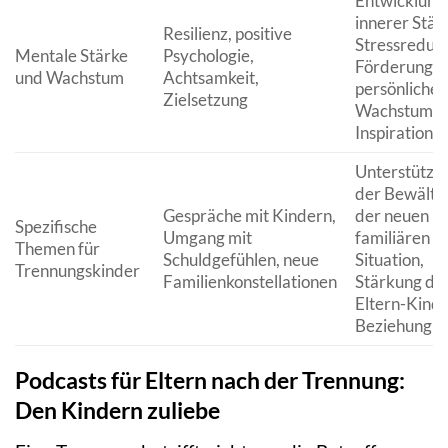
Entwicklung
innerer Stär
Resilienz, positive
Stressredukt
Mentale Stärke
Psychologie,
Förderung
und Wachstum
Achtsamkeit,
persönlichen
Zielsetzung
Wachstums,
Inspiration
Unterstützun
der Bewälti
Gespräche mit Kindern,
der neuen
Spezifische
Umgang mit
familiären
Themen für
Schuldgefühlen, neue
Situation,
Trennungskinder
Familienkonstellationen
Stärkung de
Eltern-Kind-
Beziehung
Podcasts für Eltern nach der Trennung:
Den Kindern zuliebe