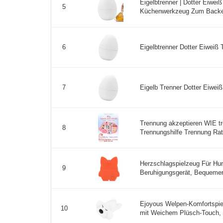
Eigelbtrenner | Dotter Eiwei
5
Küchenwerkzeug Zum Backen
Eigelbtrenner Dotter Eiweiß T
6
Eigelb Trenner Dotter Eiweiß
7
Trennung akzeptieren WIE tr
8
Trennungshilfe Trennung Rat
Herzschlagspielzeug Für Hun
9
Beruhigungsgerät, Bequemer P
Ejoyous Welpen-Komfortspie
10
mit Weichem Plüsch-Touch, R