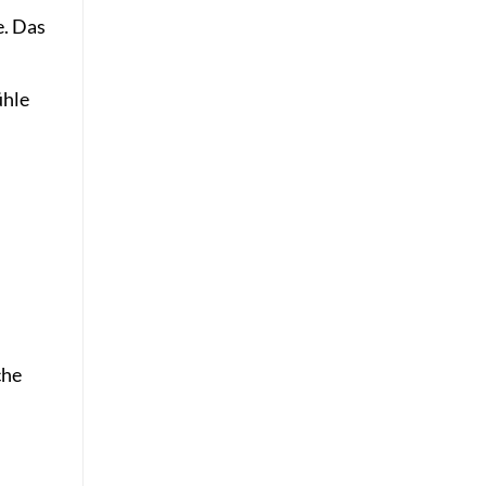
e. Das
ühle
che