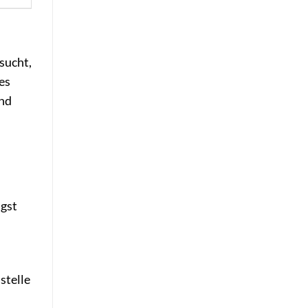
sucht,
es
und
ngst
stelle