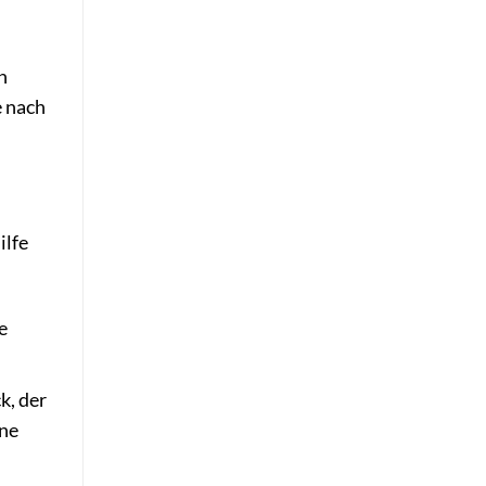
n
e nach
ilfe
e
k, der
ine