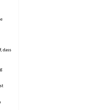
ne
, dass
ng
st
a