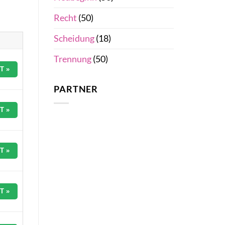
Recht
(50)
Scheidung
(18)
Trennung
(50)
T »
PARTNER
T »
T »
T »