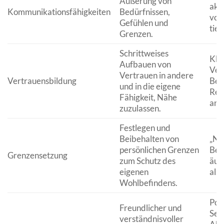
Äußerung von
akt
Kommunikationsfähigkeiten
Bedürfnissen,
von 
Gefühlen und
tie
Grenzen.
Schrittweises
Klei
Aufbauen von
Verl
Vertrauen in andere
Vertrauensbildung
Beo
und in die eigene
Rea
Fähigkeit, Nähe
an 
zuzulassen.
Festlegen und
Beibehalten von
„Nei
persönlichen Grenzen
Bed
Grenzensetzung
zum Schutz des
äuß
eigenen
als 
Wohlbefindens.
Posi
Freundlicher und
Sel
verständnisvoller