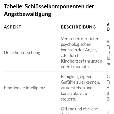
Tabelle: Schlüsselkomponenten der
Angstbewältigung
AN
ASPEKT
BESCHREIBUNG
ÜB
Verstehen der tiefen
Refl
psychologischen
Tag
Wurzeln der Angst,
Ursachenforschung
The
z.B. durch
Iden
Kindheitserfahrungen
prä
oder Traumata.
Fähigkeit, eigene
Gef
Gefühle zu erkennen,
Tag
Emotionale Intelligenz
zu verstehen und
Ach
konstruktiv zu
the
steuern.
Beg
Offene und ehrliche
„Ich