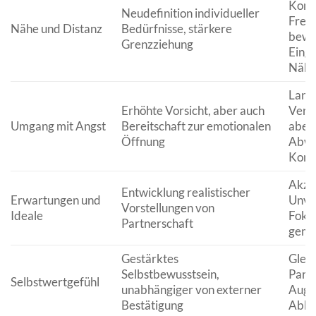
Komm
Neudefinition individueller
Frei
Nähe und Distanz
Bedürfnisse, stärkere
bewu
Grenzziehung
Eing
Nähe
Lang
Erhöhte Vorsicht, aber auch
Vert
Umgang mit Angst
Bereitschaft zur emotionalen
aber 
Öffnung
Abwe
Kont
Akze
Entwicklung realistischer
Erwartungen und
Unvo
Vorstellungen von
Ideale
Fokus
Partnerschaft
geme
Gestärktes
Gleic
Selbstbewusstsein,
Partn
Selbstwertgefühl
unabhängiger von externer
Auge
Bestätigung
Abhä