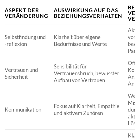
BEIS
ASPEKT DER
AUSWIRKUNG AUF DAS
VER
VERÄNDERUNG
BEZIEHUNGSVERHALTEN
VER
Aktiv
Selbstfindung und
Klarheit über eigene
von B
-reflexion
Bedürfnisse und Werte
bewu
Part
Offe
Sensibilität für
Vertrauen und
Komm
Vertrauensbruch, bewusster
Sicherheit
Ängst
Aufbau von Vertrauen
Annä
Weni
Miss
Fokus auf Klarheit, Empathie
Kommunikation
durc
und aktivem Zuhören
aktiv
Lösu
Klar