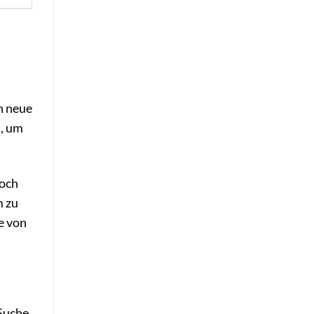
h neue
t, um
Doch
m zu
e von
 Suche