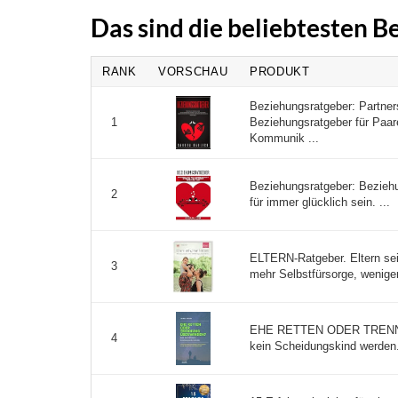
Das sind die beliebtesten 
RANK
VORSCHAU
PRODUKT
Beziehungsratgeber: Partner
Beziehungsratgeber für Paar
1
Kommunik ...
Beziehungsratgeber: Beziehu
2
für immer glücklich sein. ...
ELTERN-Ratgeber. Eltern sei
3
mehr Selbstfürsorge, weniger
EHE RETTEN ODER TRENNU
4
kein Scheidungskind werden.