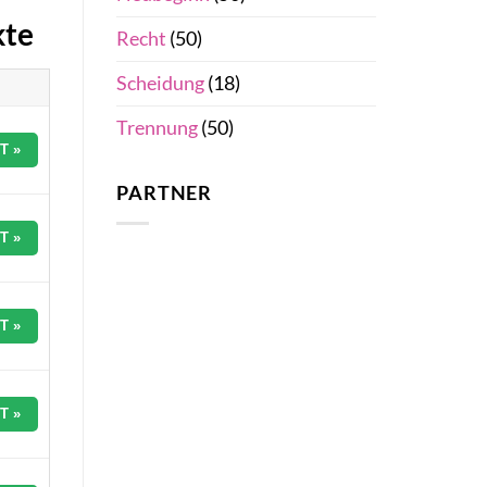
kte
Recht
(50)
Scheidung
(18)
Trennung
(50)
T »
PARTNER
T »
T »
T »