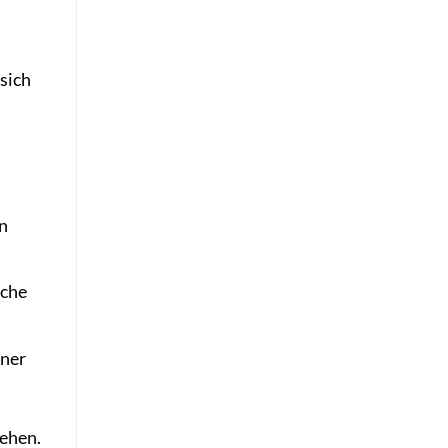
sich
n
iche
tner
gehen.