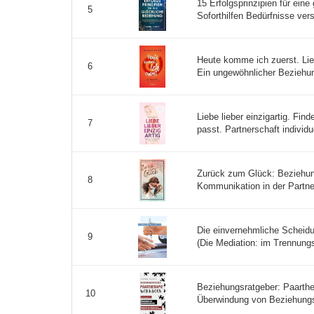
15 Erfolgsprinzipien für eine
5
Soforthilfen Bedürfnisse vers
Heute komme ich zuerst. Li
6
Ein ungewöhnlicher Beziehun
Liebe lieber einzigartig. Fin
7
passt. Partnerschaft individue
Zurück zum Glück: Beziehung
8
Kommunikation in der Partner
Die einvernehmliche Scheid
9
(Die Mediation: im Trennungs
Beziehungsratgeber: Paarthe
10
Überwindung von Beziehungs