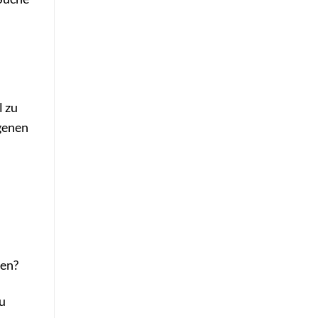
l zu
igenen
hen?
zu