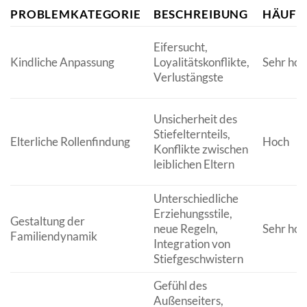
PROBLEMKATEGORIE
BESCHREIBUNG
HÄUFI
Eifersucht,
Kindliche Anpassung
Loyalitätskonflikte,
Sehr hoc
Verlustängste
Unsicherheit des
Stiefelternteils,
Elterliche Rollenfindung
Hoch
Konflikte zwischen
leiblichen Eltern
Unterschiedliche
Erziehungsstile,
Gestaltung der
neue Regeln,
Sehr hoc
Familiendynamik
Integration von
Stiefgeschwistern
Gefühl des
Außenseiters,