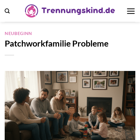
Zum
Inhalt
springen
NEUBEGINN
Patchworkfamilie Probleme