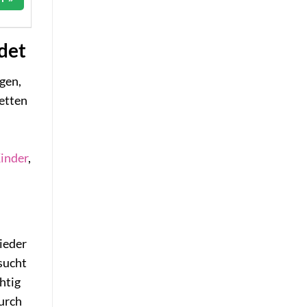
det
ngen,
retten
inder
,
ieder
nsucht
htig
durch