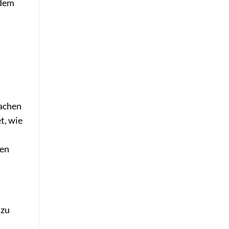
 dem
machen
t, wie
ten
 zu