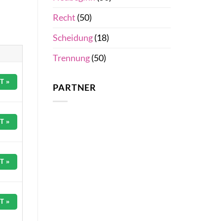
Recht
(50)
Scheidung
(18)
Trennung
(50)
T »
PARTNER
T »
T »
T »