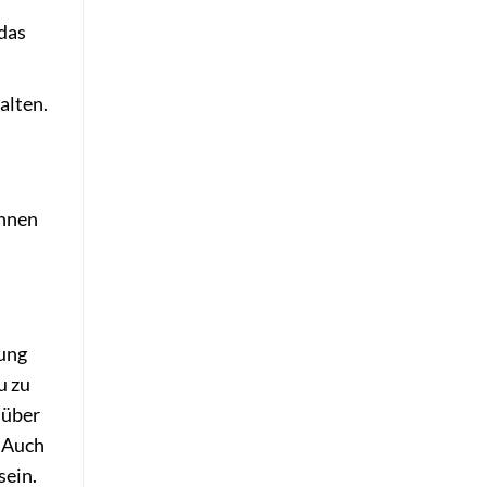
 das
alten.
n
önnen
gung
u zu
 über
 Auch
sein.