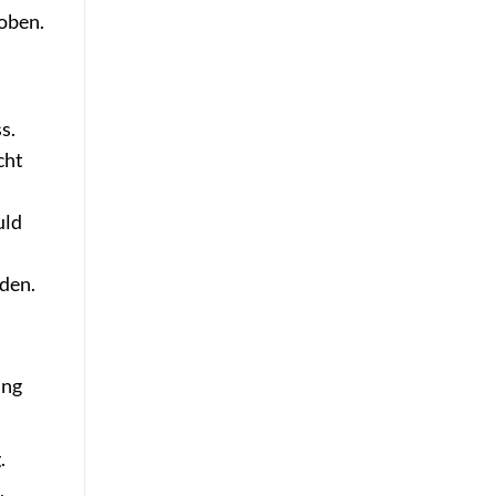
hoben.
s.
cht
uld
nden.
ung
.