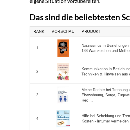
eigene Situation vorzubereiten.
Das sind die beliebtesten 
RANK
VORSCHAU
PRODUKT
Narzissmus in Beziehungen – 
1
138 Warnzeichen und Methode
Kommunikation in Beziehunge
2
Techniken & Hinweisen aus d
Meine Rechte bei Trennung u
Ehewohnung, Sorge, Zugewin
3
Rec ...
Hilfe bei Scheidung und Tre
4
Kosten - Irrtümer vermeiden -