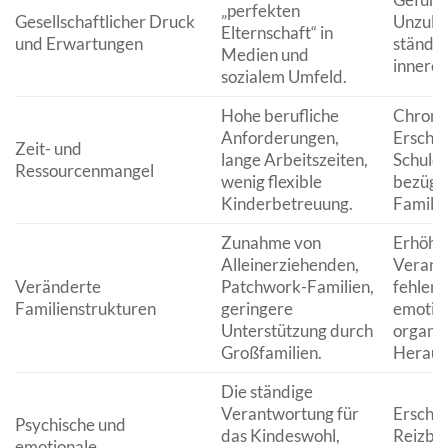
„perfekten
Gesellschaftlicher Druck
Unzulän
Elternschaft“ in
und Erwartungen
ständig
Medien und
innere
sozialem Umfeld.
Hohe berufliche
Chroni
Anforderungen,
Erschöp
Zeit- und
lange Arbeitszeiten,
Schuld
Ressourcenmangel
wenig flexible
bezügli
Kinderbetreuung.
Familie
Zunahme von
Erhöht
Alleinerziehenden,
Verant
Veränderte
Patchwork-Familien,
fehlend
Familienstrukturen
geringere
emotio
Unterstützung durch
organis
Großfamilien.
Heraus
Die ständige
Verantwortung für
Erschö
Psychische und
das Kindeswohl,
Reizbar
emotionale