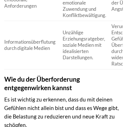
emotionale
der Üb
Anforderungen
Zuwendung und
Angstz
Konfliktbewältigung.
Veruns
Unzählige
Entsch
Erziehungsratgeber,
Gefühl 
Informationsüberflutung
soziale Medien mit
Überfo
durch digitale Medien
idealisierten
durch
Darstellungen.
widersp
Ratschl
Wie du der Überforderung
entgegenwirken kannst
Es ist wichtig zu erkennen, dass du mit deinen
Gefühlen nicht allein bist und dass es Wege gibt,
die Belastung zu reduzieren und neue Kraft zu
schöpfen.